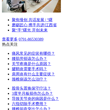
聚焦慢创 共话发展 | “曙
磨砺匠心 携手共进|江西省
聚“手”曙光 开创未来
查看更多
0791-86530389
热点关注
痛风常见的症状有哪些？
腰肌劳损该怎么办？
关节疼痛是什么原因？
腱鞘炎需要手术吗？
肩周炎有什么主要症状？
颈椎病该怎么治疗？
股骨头置换保守疗法？
3度半月板损伤怎么办？
导致关节炎的病因是什么？
六指切除手术费用？
腰椎间盘突出怎么办？