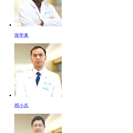
张学来
邓小兵