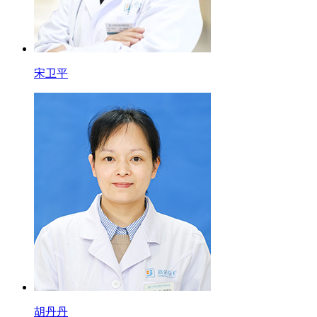
宋卫平
胡丹丹