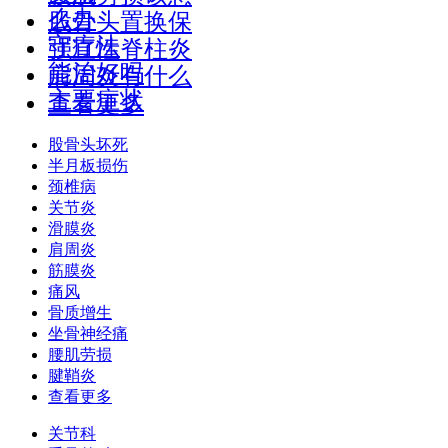
么办
股骨头置换保
守疗法
强直性脊柱炎
能治好吗
肩周炎有什么
主要症状
查看更多
股骨头坏死
半月板损伤
颈椎病
关节炎
滑膜炎
肩周炎
筋膜炎
痛风
骨质增生
坐骨神经痛
腰肌劳损
腱鞘炎
查看更多
关节科