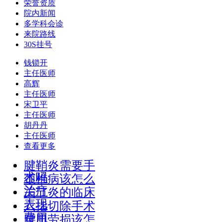
荣誉资质
院内新闻
多学科会诊
来院路线
30S挂号
钱锁开
主任医师
高辉
主任医师
宋卫平
主任医师
胡丹丹
主任医师
查看更多
腱鞘炎需要手
术吗
颈椎病该怎么
治疗
关节炎的临床
表现
六指切除手术
费用
腰肌劳损该怎