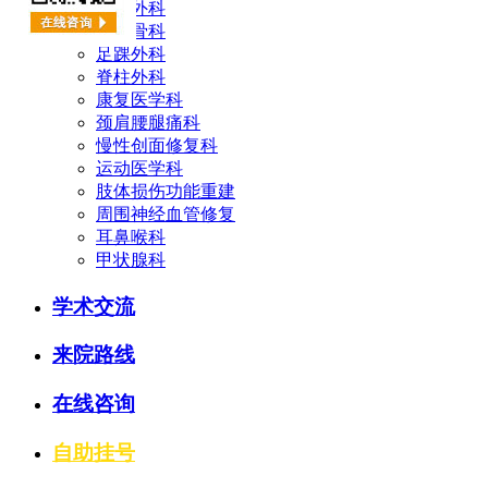
手足外科
创伤骨科
足踝外科
脊柱外科
康复医学科
颈肩腰腿痛科
慢性创面修复科
运动医学科
肢体损伤功能重建
周围神经血管修复
耳鼻喉科
甲状腺科
学术交流
来院路线
在线咨询
自助挂号