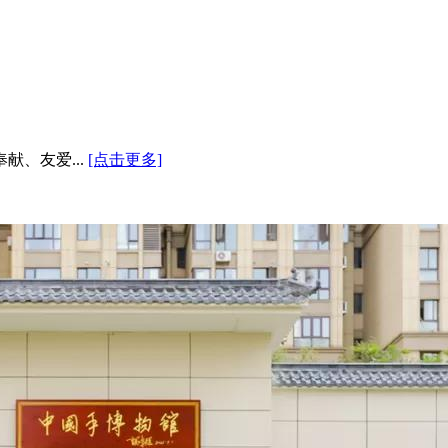
、友爱...
[点击更多]