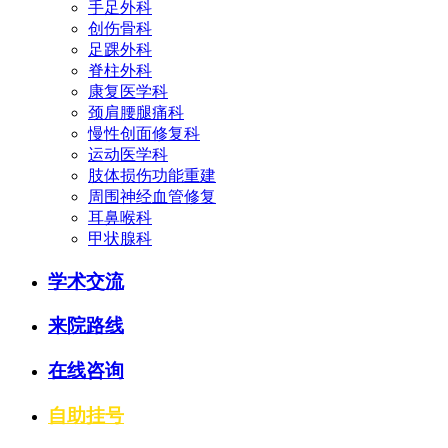
手足外科
创伤骨科
足踝外科
脊柱外科
康复医学科
颈肩腰腿痛科
慢性创面修复科
运动医学科
肢体损伤功能重建
周围神经血管修复
耳鼻喉科
甲状腺科
学术交流
来院路线
在线咨询
自助挂号