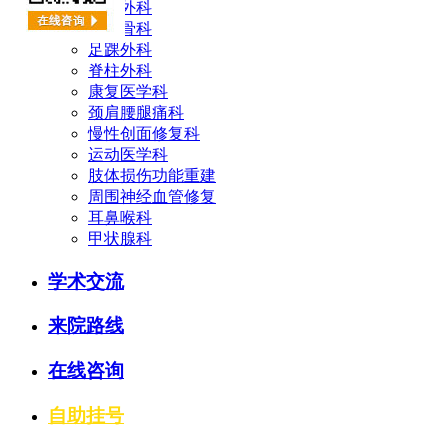
手足外科
创伤骨科
足踝外科
脊柱外科
康复医学科
颈肩腰腿痛科
慢性创面修复科
运动医学科
肢体损伤功能重建
周围神经血管修复
耳鼻喉科
甲状腺科
学术交流
来院路线
在线咨询
自助挂号