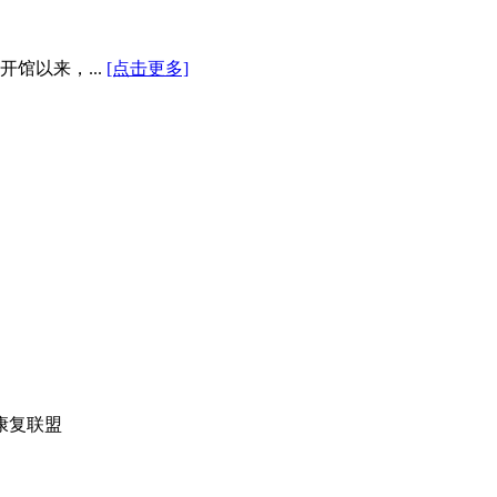
馆以来，...
[点击更多]
康复联盟