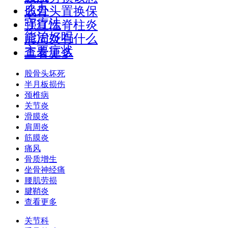
么办
股骨头置换保
守疗法
强直性脊柱炎
能治好吗
肩周炎有什么
主要症状
查看更多
股骨头坏死
半月板损伤
颈椎病
关节炎
滑膜炎
肩周炎
筋膜炎
痛风
骨质增生
坐骨神经痛
腰肌劳损
腱鞘炎
查看更多
关节科