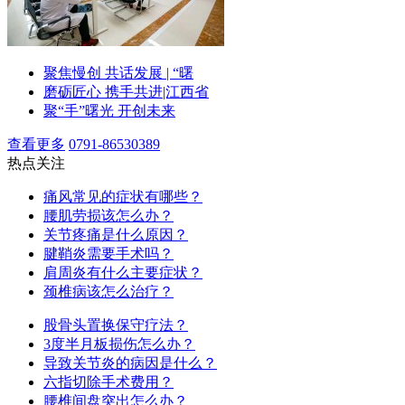
聚焦慢创 共话发展 | “曙
磨砺匠心 携手共进|江西省
聚“手”曙光 开创未来
查看更多
0791-86530389
热点关注
痛风常见的症状有哪些？
腰肌劳损该怎么办？
关节疼痛是什么原因？
腱鞘炎需要手术吗？
肩周炎有什么主要症状？
颈椎病该怎么治疗？
股骨头置换保守疗法？
3度半月板损伤怎么办？
导致关节炎的病因是什么？
六指切除手术费用？
腰椎间盘突出怎么办？