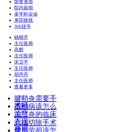
荣誉资质
院内新闻
多学科会诊
来院路线
30S挂号
钱锁开
主任医师
高辉
主任医师
宋卫平
主任医师
胡丹丹
主任医师
查看更多
腱鞘炎需要手
术吗
颈椎病该怎么
治疗
关节炎的临床
表现
六指切除手术
费用
腰肌劳损该怎