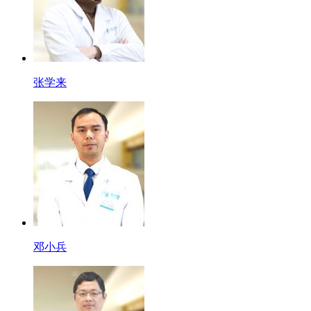
张学来
邓小兵