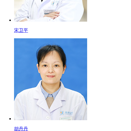
宋卫平
胡丹丹